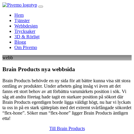
Hem
Tjänster
Webbdesign
Trycksaker
3D & Rörligt
Blogg
Om Pivemo
webb
Brain Products nya webbsida
Brain Products behövde en ny sida för att bättre kunna visa sitt stora
omfång av produkter. Under arbetets gång insåg vi även att det
fanns ett stort behov av att förbättra varumärkets position i sök. Vi
såg att andra företag hade tagit en starkare position på sökort där
Brain Products egentligen borde ligga väldigt högt, nu har vi lyckats
ta oss in på en stark sjätteplats med det extremt svårfångade sökordet
“flex-hone”. Söker man “flex-hone” ligger Brain Products äntligen
etta!
Till Brain Products